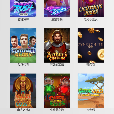
霓虹冲锋
愿望卷轴
电光小丑女
足球传奇
阿瑟的宝藏
暗阎石
山谷之神2
小精灵之歌
掏金鳄