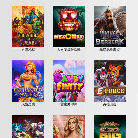
吞噬地狱
古文明极限探险
暴怒北欧海盗
人鱼之境
甜蜜冲冲冲
英雄出击