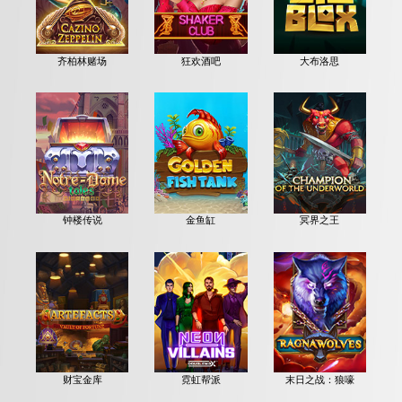
齐柏林赌场
狂欢酒吧
大布洛思
钟楼传说
金鱼缸
冥界之王
财宝金库
霓虹帮派
末日之战：狼嚎