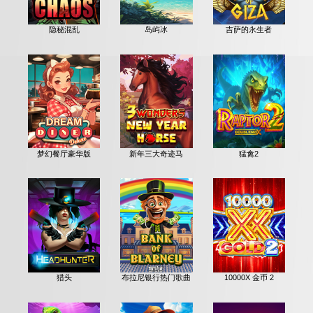
隐秘混乱
岛屿冰
吉萨的永生者
梦幻餐厅豪华版
新年三大奇迹马
猛禽2
猎头
布拉尼银行热门歌曲
10000X 金币 2