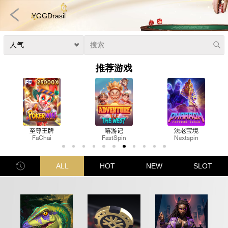
YGGDrasil
推荐游戏
嘻游记
法老宝境
皇家猫咪
FastSpin
Nextspin
FastSpin
电子竞技
3D游戏
彩票
扑克
真人娱乐
体育博彩
老虎机
ALL
HOT
NEW
SLOT