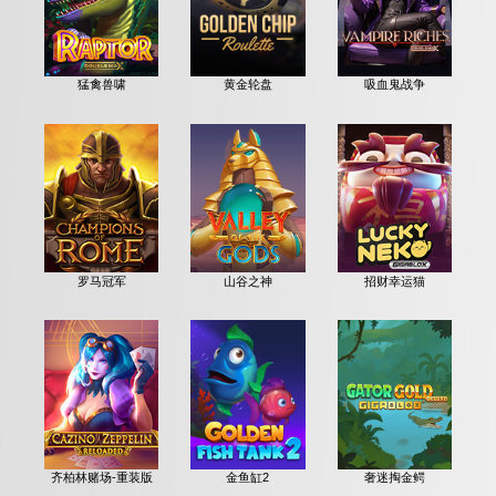
猛禽兽啸
黄金轮盘
吸血鬼战争
罗马冠军
山谷之神
招财幸运猫
齐柏林赌场-重装版
金鱼缸2
奢迷掏金鳄