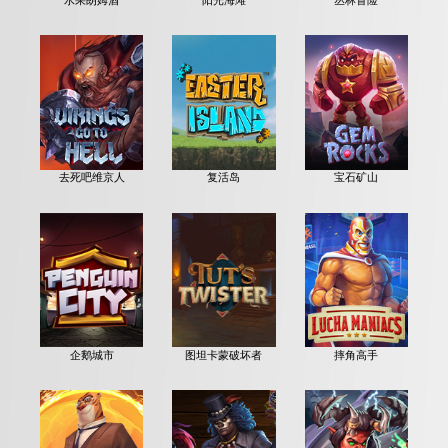
去死吧维京人
复活岛
宝石矿山
企鹅城市
图坦卡蒙破坏者
摔角高手