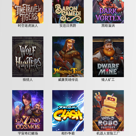
时空老虎旅人
安息日男爵
黑暗漩涡
狼猎人
威廉英雄传说
矮人矿工
宇宙奇幻赌场
相扑争霸
机器人冒险工厂