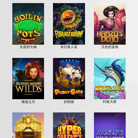
女巫的大锅
末日食人花
汉佐的道场
噬血之月
好胜猫
钓鱼大师