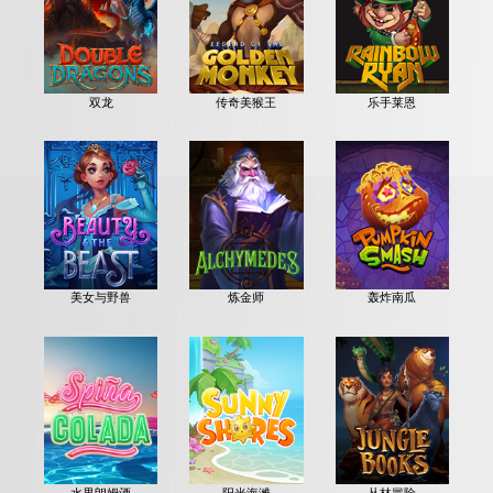
双龙
传奇美猴王
乐手莱恩
美女与野兽
炼金师
轰炸南瓜
水果朗姆酒
阳光海滩
丛林冒险