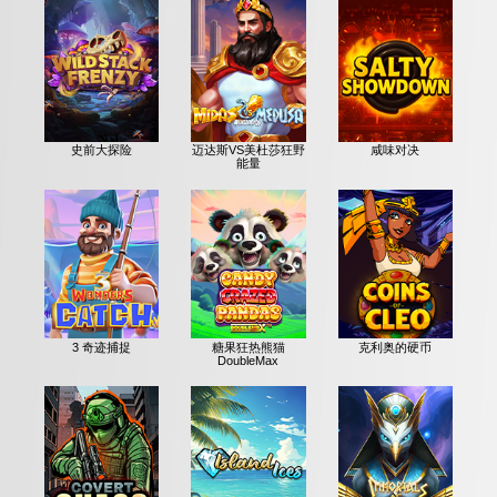
史前大探险
迈达斯VS美杜莎狂野
咸味对决
能量
3 奇迹捕捉
糖果狂热熊猫
克利奥的硬币
DoubleMax