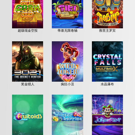
超级现金空投
蒂基无限卷轴
救世主罗宾
奖金猎人
疯狂小丑
水晶瀑布