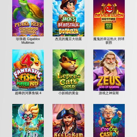
珍珠礁 Gigablox
杰克的魔豆大劫案
魔鬼的幸运热火 持球
Multimax
获胜
超棒的河豚鱼锅 4
小妖精的黄金
游戏之神宙斯