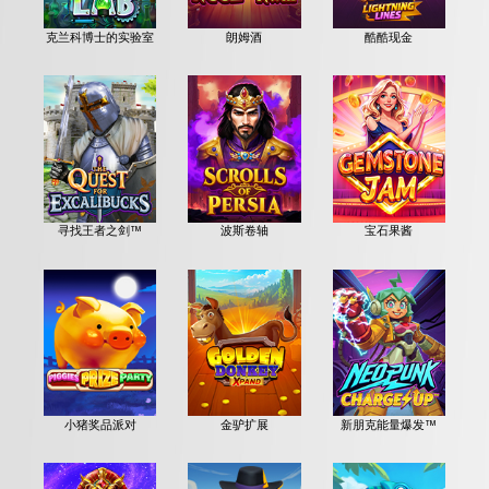
克兰科博士的实验室
朗姆酒
酷酷现金
寻找王者之剑™
波斯卷轴
宝石果酱
小猪奖品派对
金驴扩展
新朋克能量爆发™