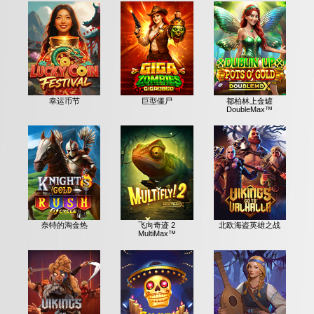
幸运币节
巨型僵尸
都柏林上金罐
DoubleMax™
奈特的淘金热
飞向奇迹 2
北欧海盗英雄之战
MultiMax™