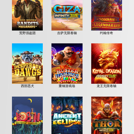
荒野强盗团
吉萨无限卷轴
约翰传奇
西部恶犬
重锤游戏场
龙王无限卷轴