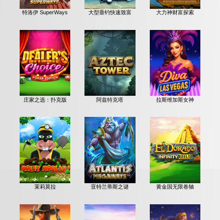
特洛伊 SuperWays
大型垂钓快速致富
大力神财富探索
庄家之选：扑克版
阿兹特克塔
拉斯维加斯女神
茉莉莫拉
亚特兰蒂斯之谜
黄金国无限卷轴