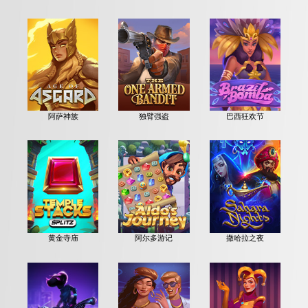
阿萨神族
独臂强盗
巴西狂欢节
黄金寺庙
阿尔多游记
撒哈拉之夜