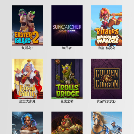
复活岛2
追日者
海盗-精灵岛
皇室大家庭
巨魔之桥
黄金蛇发女妖