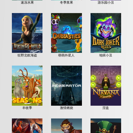
速冻水果
冬季浆果
游乐园小丑
狂野北欧海盗
萌萌外星人
地狱小丑
丰收季
激情燃烧
涅盘