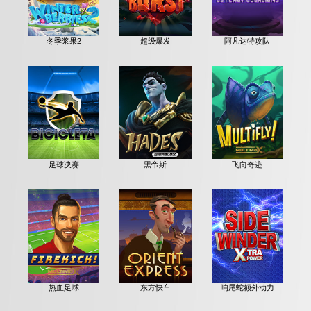
冬季浆果2
超级爆发
阿凡达特攻队
足球决赛
黑帝斯
飞向奇迹
热血足球
东方快车
响尾蛇额外动力