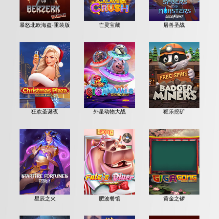
暴怒北欧海盗-重装版
亡灵宝藏
屠兽圣战
狂欢圣诞夜
外星动物大战
獾乐挖矿
星辰之火
肥波餐馆
黄金之锣