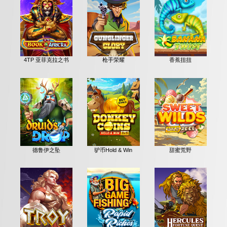
4TP 亚菲克拉之书
枪手荣耀
香蕉扭扭
德鲁伊之坠
驴币Hold & Win
甜蜜荒野