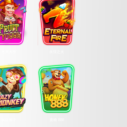
水果大亨
永恆之火
疯狂猴子
蜜糖 888