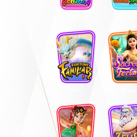
糖糖派对
糖糖圣诞派
灵兽献宝
神姬赐财