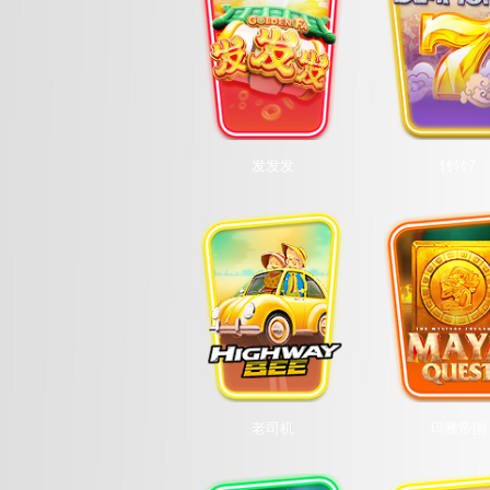
发发发
转转7
老司机
玛雅帝国