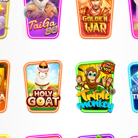
虎大哥88
狂热之战
草泥马
三倍猴子