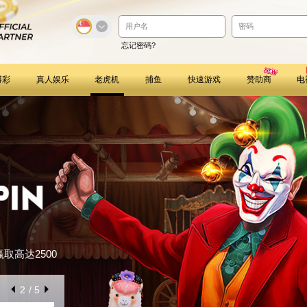
忘记密码?
博彩
真人娱乐
老虎机
捕鱼
快速游戏
赞助商
电
取高达2500
3
/ 5