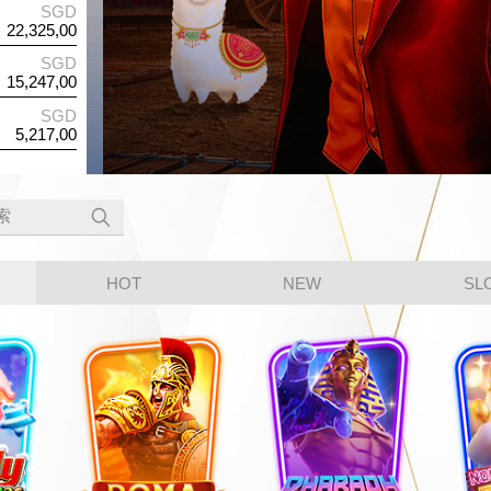
SGD
B*L*C*K*J
SGD
M*I*N*8*
20,167,00
Fafafa
25,159,00
Funkey Monkey
SGD
B*A*O*B
SGD
P*I*Y*G*5
19,476,00
Ho Yeah Monkey
22,462,00
Highway Kings
SGD
V*G*C*9
SGD
V*Q*Y*I*7
9,356,00
First Love
11,967,00
Jungle Giants
HOT
NEW
SL