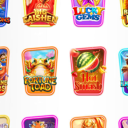
财神到
幸运宝石
星
金蟾蛙
火焱爆发