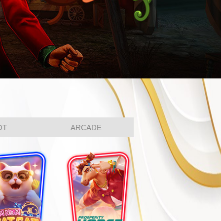
SGD
p*b*6*6*6
SGD
R*N*E*
18,211,00
God of Gambler
32,042,00
Funkey
SGD
H*H*6
SGD
I*M*Y*
15,728,00
FaFaFa
12,522,00
Highwa
SGD
P*K*M
SGD
W*L*A
10,129,00
Monkey
8,342,00
Jungle 
OT
ARCADE