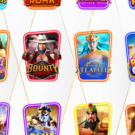
对
羅馬競技場
法老宝境
赏金猎人
大西洋宝藏