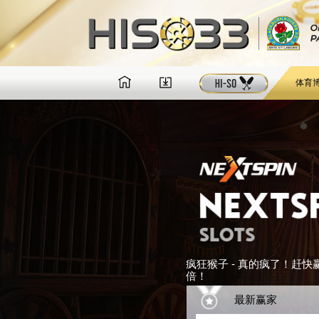
体育
疯狂猴子 - 真的疯了！赶快赢
倍！
最新赢家