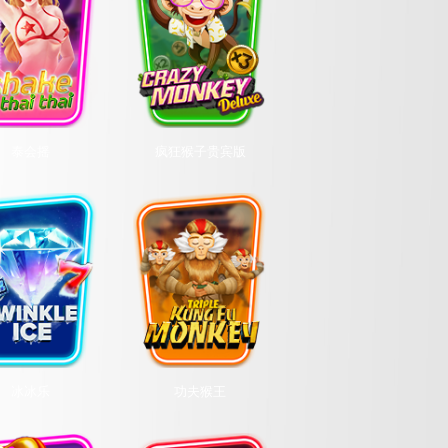
泰会摇
疯狂猴子贵宾版
冰冰乐
功夫猴王