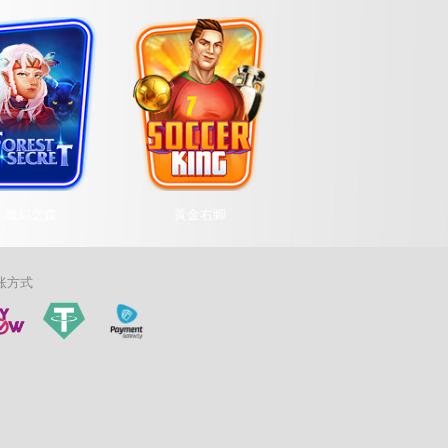
魔幻之森
黃金右腳
账方式