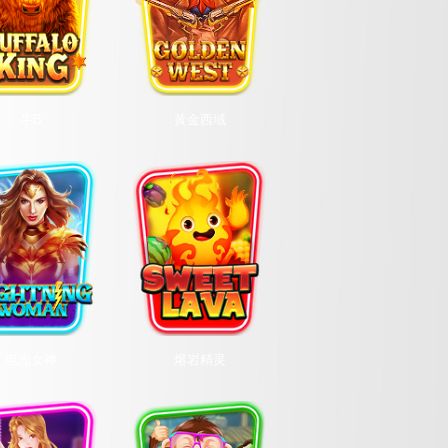
牛B
黃金西域
电光女神
熔岩精灵