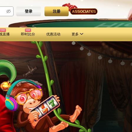
登录
注册
视直播
即时比分
优惠活动
更多