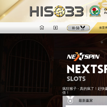
体育
疯狂猴子 - 真的疯了！赶快赢
倍！
最新赢家