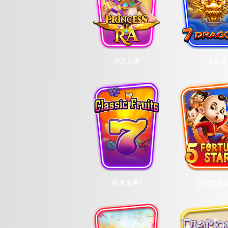
埃及女神
七龙盛世
经典水果7
运财五福