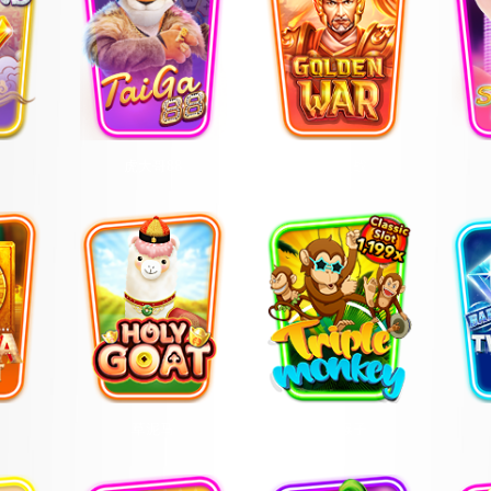
虎大哥88
狂热之战
草泥马
三倍猴子