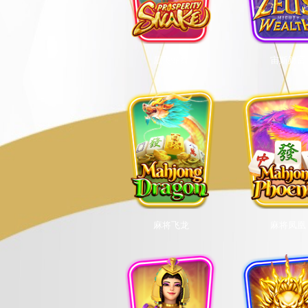
眉飞蛇舞
宙斯财富
麻将飞龙
麻将凤凰