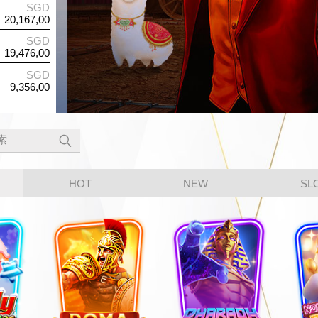
SGD
M*I*N*8*
SGD
p*b*6*6*6
25,159,00
Funkey Monkey
18,211,00
God of Gambler
SGD
P*I*Y*G*5
SGD
H*H*6
22,462,00
Highway Kings
15,728,00
FaFaFa
SGD
V*Q*Y*I*7
SGD
P*K*M
11,967,00
Jungle Giants
10,129,00
Monkey
HOT
NEW
SL