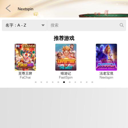
Nextspin
推荐游戏
至尊王牌
嘻游记
法老宝境
FaChai
FastSpin
Nextspin
捕鱼
快速游戏
电子竞技
3D游戏
彩票
扑克