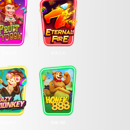
水果大亨
永恆之火
疯狂猴子
蜜糖 888