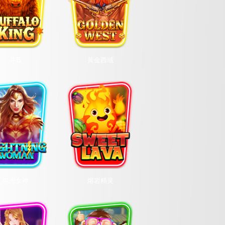
牛B
黃金西域
电光女神
熔岩精灵