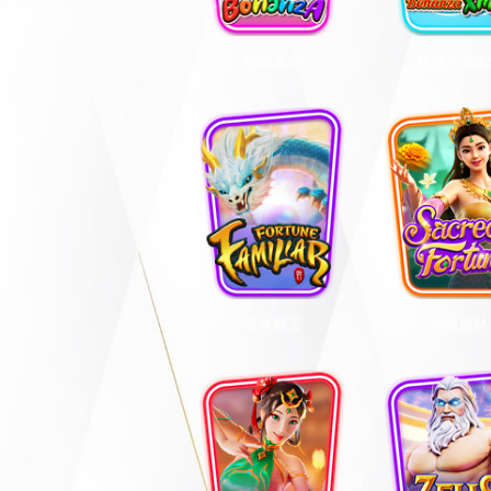
糖糖派对
糖糖圣诞派
灵兽献宝
神姬赐财