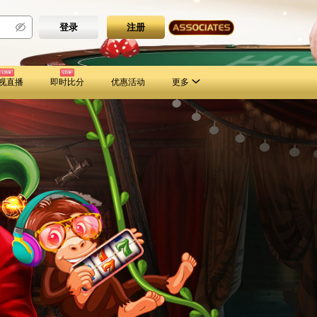
登录
注册
视直播
即时比分
优惠活动
更多