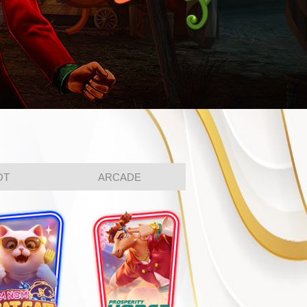
SGD
R*N*E*1*A
SGD
Z*C*G*
32,042,00
Funkey Monkey
22,325,00
Tree of
SGD
I*M*Y*9
SGD
K*N*W
12,522,00
Highway Kings
15,247,00
888 Dr
SGD
W*L*A*M
SGD
J*K*O*
8,342,00
Jungle Giants
5,217,00
Aztec 
OT
ARCADE