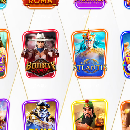
对
羅馬競技場
法老宝境
赏金猎人
大西洋宝藏