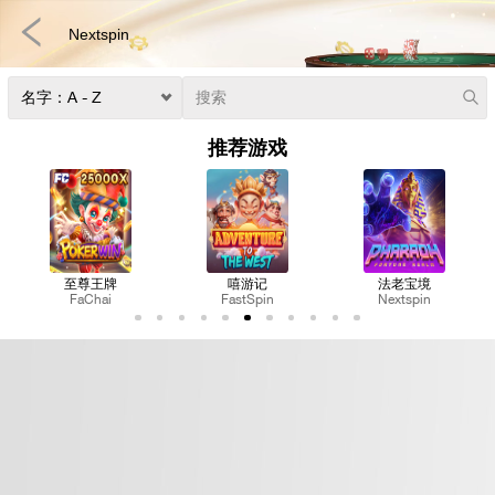
Nextspin
推荐游戏
至尊王牌
嘻游记
法老宝境
FaChai
FastSpin
Nextspin
捕鱼
快速游戏
电子竞技
3D游戏
彩票
扑克