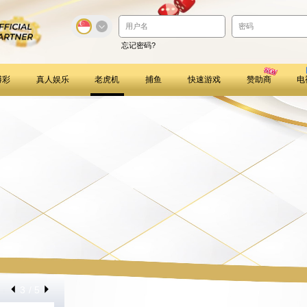
忘记密码?
博彩
真人娱乐
老虎机
捕鱼
快速游戏
赞助商
电
3
/ 5