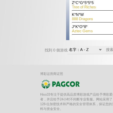
SGD
Z*C*G*5*5*5
SGD
B*L*C*K*
22,325,00
Tree of Riches
20,167,00
Fafafa
SGD
K*N*W
SGD
B*A*O*B
15,247,00
888 Dragons
19,476,00
Ho Yeah 
SGD
J*K*O*8*
SGD
V*G*C*9
5,217,00
Aztec Gems
9,356,00
First Love
找到 0 個游戏
博彩运营商证照
Hiso33专注于提供高品质博彩游戏产品给予博彩爱
者，并且给予24小时不间断专业客服。网站采用了
128-位加密技术和严格的安全管理体系，保证您的
料与资金安全。