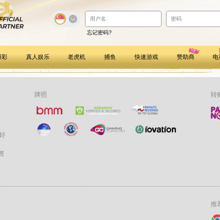
忘记密码?
博彩
真人娱乐
老虎机
捕鱼
快速游戏
赞助商
电
牌照
转
好
资
推