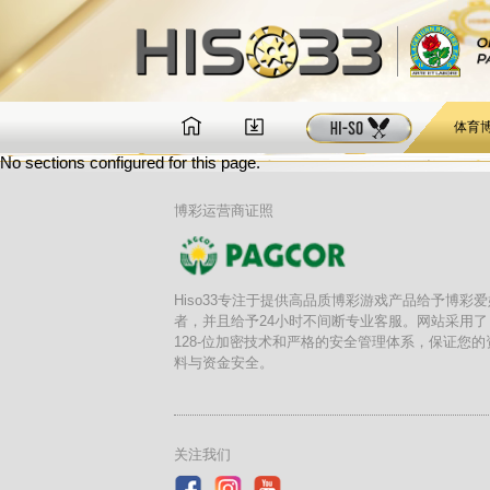
体育
No sections configured for this page.
博彩运营商证照
Hiso33专注于提供高品质博彩游戏产品给予博彩爱
者，并且给予24小时不间断专业客服。网站采用了
128-位加密技术和严格的安全管理体系，保证您的
料与资金安全。
关注我们