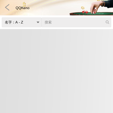
QQKeno
体育博彩
老虎机
捕鱼
快速游戏
电子竞技
3D游戏
彩票