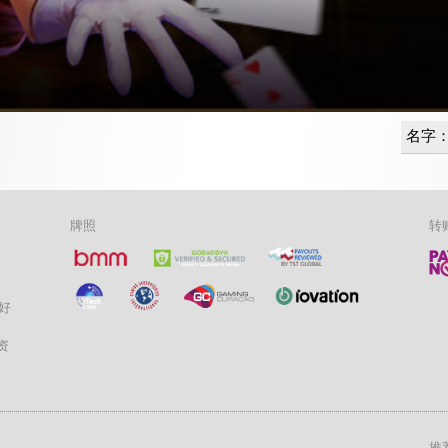
牌照
转
好
资
推