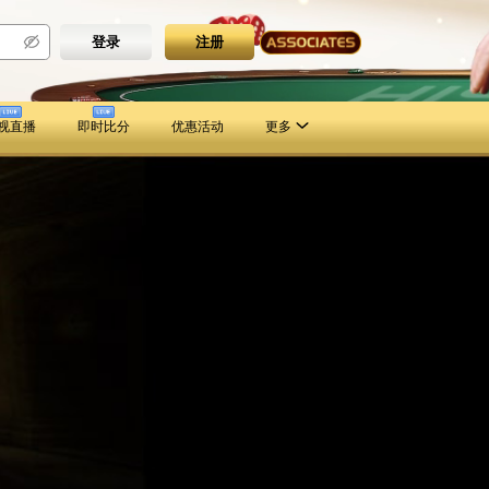
登录
注册
视直播
即时比分
优惠活动
更多