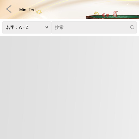
Mini Ted
机
捕鱼
快速游戏
电子竞技
3D游戏
彩票
扑克