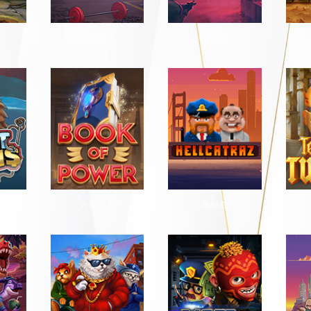
野兽模式
铁银行
鱼
力量之书
地狱岛