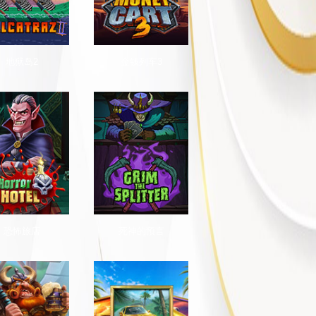
地狱岛2
金钱列车3
恐怖旅店
死神的预言