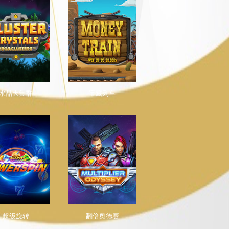
水晶大集群
宝藏列车
超级旋转
翻倍奥德赛