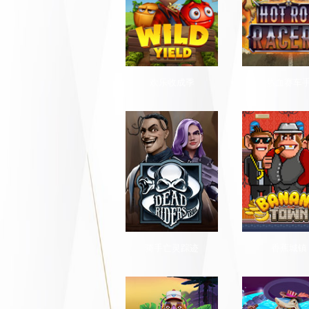
欢乐收成季
热血赛车
骑手亡灵踪迹
香蕉城镇