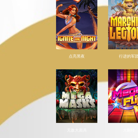
点亮黑夜
行进的军
无敌大面具
大翻转