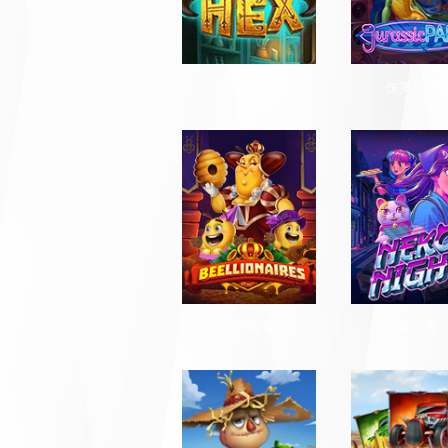
魔法
侏罗纪派
亿万富翁
猫之夜