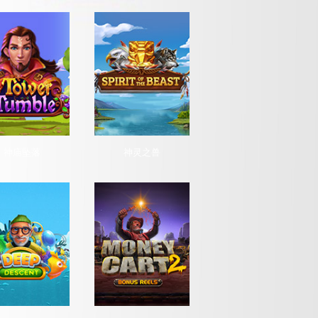
神庙坠落
神灵之兽