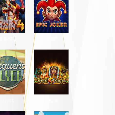
宝藏列车4
无敌小丑
飞行常客
众王之王