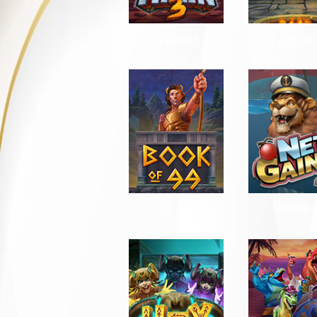
宝藏列车3
高塔坠落
99之书
野兽疯捕