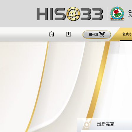
老虎
最新赢家