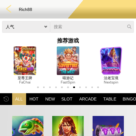
Rich88
推荐游戏
嘻游记
法老宝境
皇家猫咪
FastSpin
Nextspin
FastSpin
3D游戏
彩票
扑克
老虎机
真人娱乐
体育博彩
捕鱼
ALL
HOT
NEW
SLOT
ARCADE
TABLE
BING