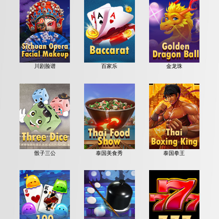
川剧脸谱
百家乐
金龙珠
骰子三公
泰国美食秀
泰国拳王