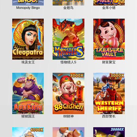
Monopoly Bingo
金翅鸟
金库小猪
埃及女王
怪物猎人S
财富聚宝
猩猩国王
88财神
西部警长