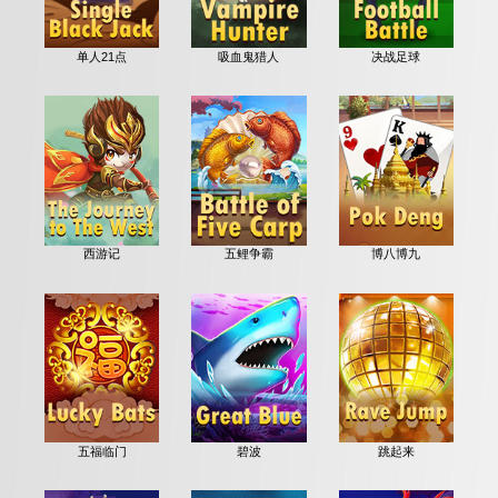
单人21点
吸血鬼猎人
决战足球
西游记
五鲤争霸
博八博九
五福临门
碧波
跳起来