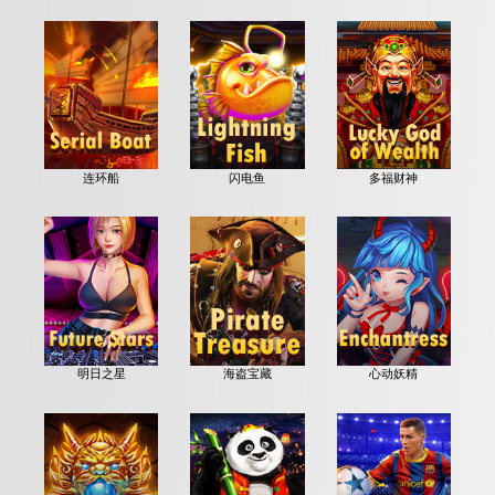
连环船
闪电鱼
多福财神
明日之星
海盗宝藏
心动妖精