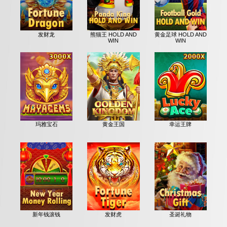
发财龙
熊猫王 HOLD AND
黄金足球 HOLD AND
WIN
WIN
玛雅宝石
黄金王国
幸运王牌
新年钱滚钱
发财虎
圣诞礼物