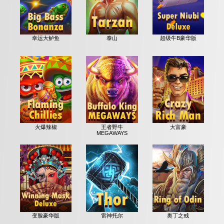
幸运大鲈鱼
泰山
超级牛B豪华版
火爆辣椒
王者野牛
大富豪
MEGAWAYS
变脸豪华版
雷神托尔
奥丁之戒