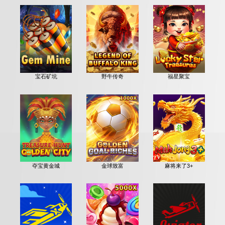
宝石矿坑
野牛传奇
福星聚宝
夺宝黄金城
金球致富
麻将来了3+