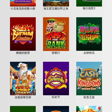
银行抢匪2
小丑洛克的倍数小路
海王星宝藏狂野之海
燃烧的慾望
丛林快讯
抢银行
狂欢节
全能宙斯百搭
富贵王国