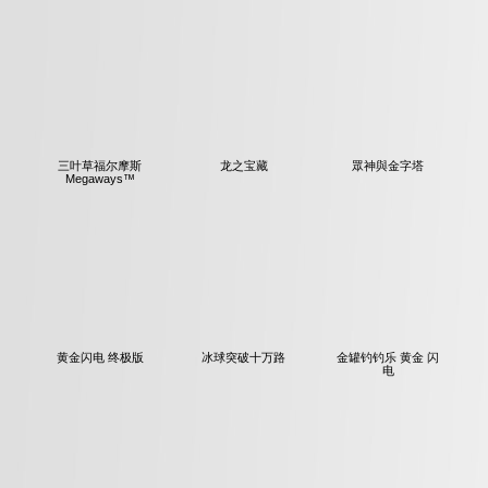
三叶草福尔摩斯
龙之宝藏
眾神與金字塔
Megaways™
黄金闪电 终极版
冰球突破十万路
金罐钓钓乐 黄金 闪
电