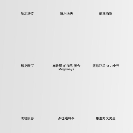
新水浒传
快乐渔夫
疯狂酒馆
布鲁诺 的加洛 黄金
瑞龙献宝
篮球巨星 火力全开
Megaways
黑暗阴影
歹徒通缉令
极度野火奖金