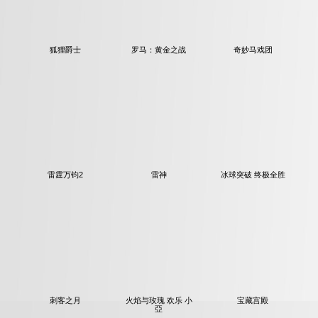
狐狸爵士
奇妙马戏团
罗马：黄金之战
雷霆万钧2
雷神
冰球突破 终极全胜
宝藏宫殿
刺客之月
火焰与玫瑰 欢乐 小
亞