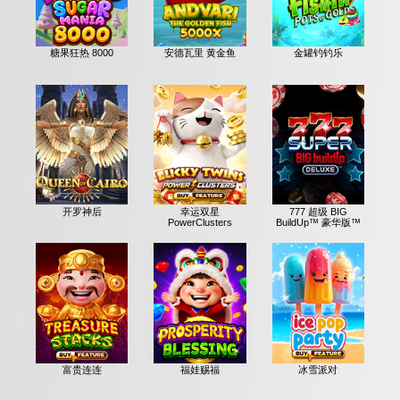
糖果狂热 8000
安德瓦里 黄金鱼
金罐钓钓乐
开罗神后
幸运双星
777 超级 BIG
PowerClusters
BuildUp™ 豪华版™
富贵连连
福娃赐福
冰雪派对