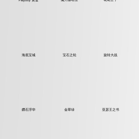
宝石之轮
旋转大战
海底宝城
鑽石浮华
金翠绿
亚瑟王之书