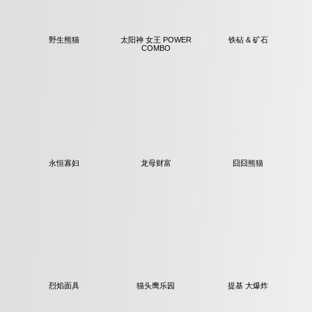
野生熊猫
太阳神 女王 POWER
铁砧 & 矿石
COMBO
永恒寡妇
龙母财富
囧囧熊猫
猫头鹰乐园
烈焰面具
提基 大爆炸