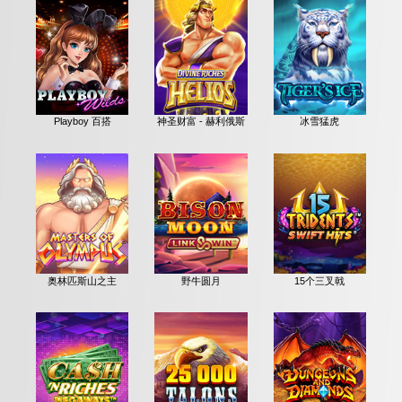
Playboy 百搭
神圣财富 - 赫利俄斯
冰雪猛虎
奥林匹斯山之主
野牛圆月
15个三叉戟