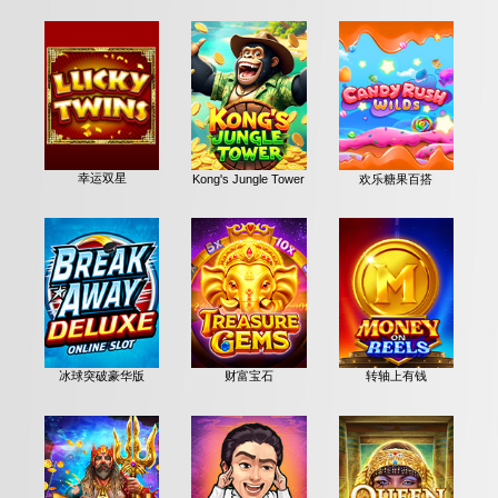
幸运双星
Kong's Jungle Tower
欢乐糖果百搭
冰球突破豪华版
财富宝石
转轴上有钱