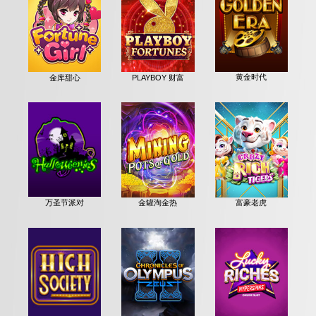
黄金时代
金库甜心
PLAYBOY 财富
万圣节派对
金罐淘金热
富豪老虎