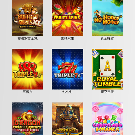
布法罗赏金XL
旋轉水果
黃金蜂蜜
三倍八
七七七
撲克王者