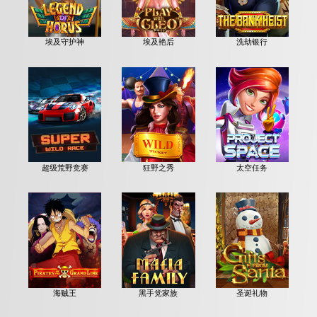
埃及守护神
埃及艳后
洗劫银行
超级荒野竞赛
狂野之秀
太空任务
海贼王
黑手党家族
圣诞礼物