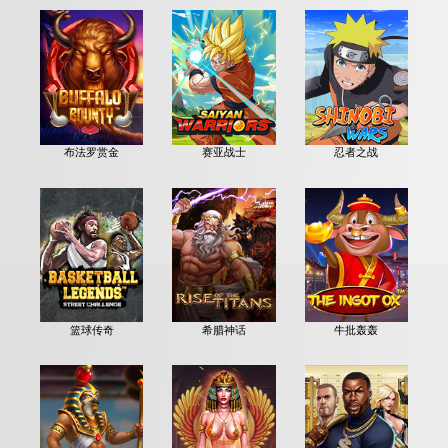
布法罗赏金
赛亚战士
忍者之战
篮球传奇
希腊神话
牛批轰轰