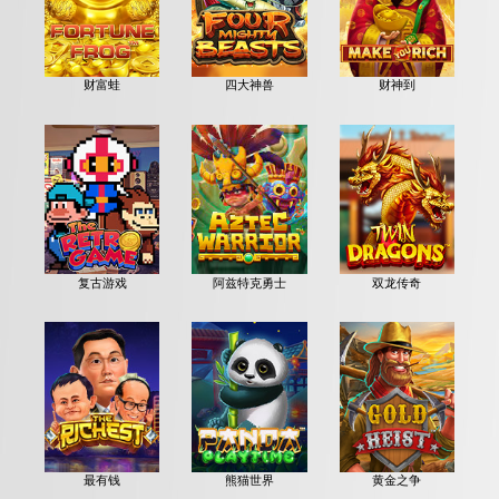
财富蛙
四大神兽
财神到
复古游戏
阿兹特克勇士
双龙传奇
最有钱
熊猫世界
黄金之争