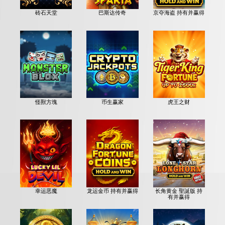
砖石天堂
巴斯达传奇
京夺海盗 持有并赢得
怪獸方塊
币生赢家
虎王之财
幸运恶魔
龙运金币 持有并赢得
长角黄金 聖誕版 持
有并赢得