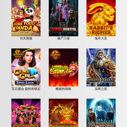
功夫熊猫
僵尸入侵
兔年大吉
宝石盛会 旋转和锁定
燃烧的辣椒
宙斯之怒