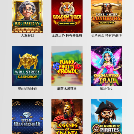
大发薪日
金虎运势 持有并赢得
长角黄金 持有并赢得
华尔街现金雨
疯狂水果狂欢
魔法仙女