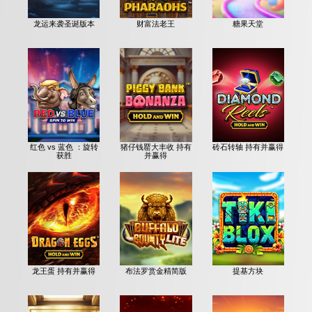
龙运来袭圣诞版本
财富法老王
糖果天堂
红色 vs 蓝色 ：旋转
猪仔钱罂大丰收 持有
砖石转轴 持有并赢得
获胜
并赢得
龙王蛋 持有并赢得
布法罗赏金精简版
提基方块