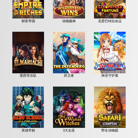
财富帝国
动物森林
克娄巴特拉命运
墨西哥乐队
捍卫者
神灵守护着
英雄学校
3大女巫
野生动物园