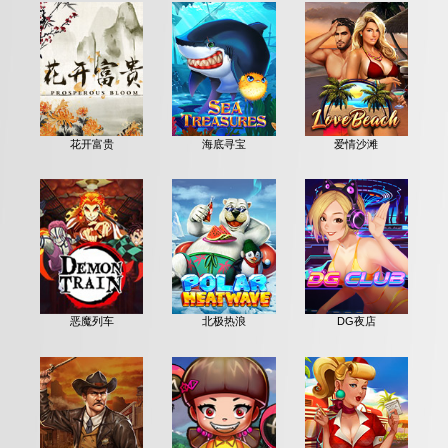
花开富贵
海底寻宝
爱情沙滩
恶魔列车
北极热浪
DG夜店