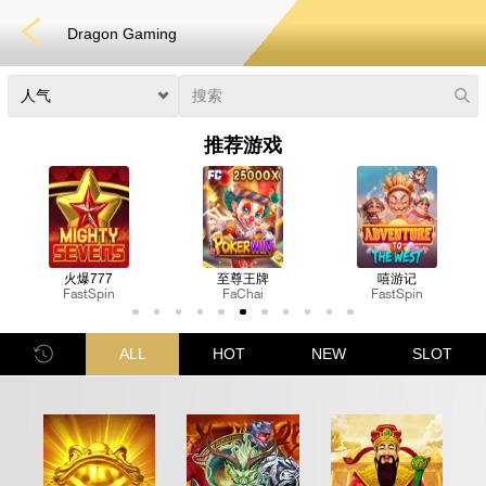
Dragon Gaming
推荐游戏
至尊王牌
嘻游记
法老宝境
FaChai
FastSpin
Nextspin
电子竞技
3D游戏
彩票
扑克
老虎机
真人娱乐
体育博彩
ALL
HOT
NEW
SLOT