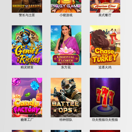
警长与土匪
小猪游戏
美式餐厅
精灵财富
东方花
追逐火鸡
糖果工厂
特种部队
功夫熊猫功夫熊猫