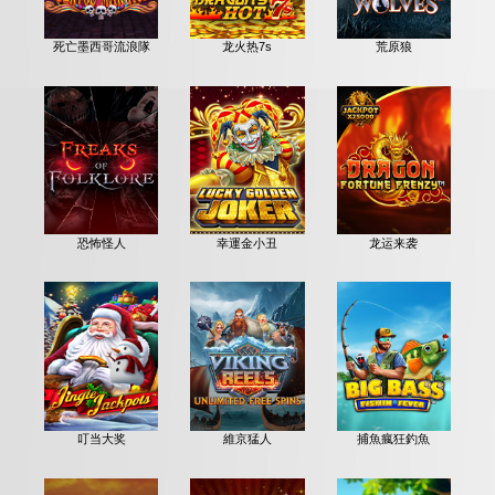
死亡墨西哥流浪隊
龙火热7s
荒原狼
恐怖怪人
幸運金小丑
龙运来袭
叮当大奖
維京猛人
捕魚瘋狂釣魚