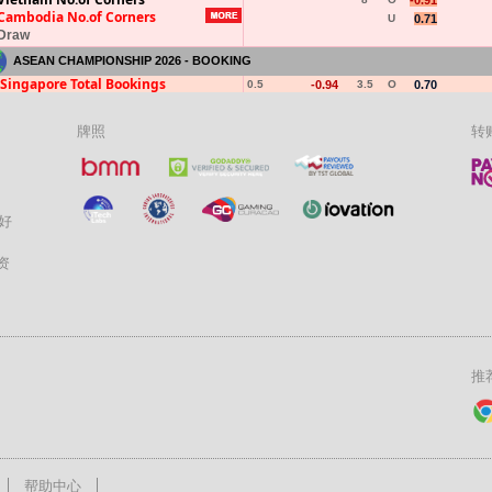
牌照
转
好
资
推
帮助中心