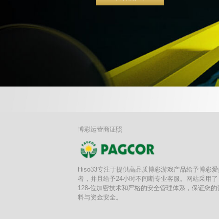
博彩运营商证照
Hiso33专注于提供高品质博彩游戏产品给予博彩爱
者，并且给予24小时不间断专业客服。网站采用了
128-位加密技术和严格的安全管理体系，保证您的
料与资金安全。