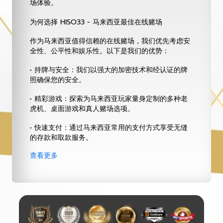
场体验。
为何选择 HISO33 - 马来西亚最佳在线赌场
作为马来西亚值得信赖的在线赌场，我们优先考虑安
全性、公平性和娱乐性。以下是我们的优势：
• 持牌与安全：我们以强大的加密技术和经认证的牌
照确保您的安全。
• 精彩游戏：探索为马来西亚玩家量身定制的多种老
虎机、桌面游戏和真人赌场选项。
• 快速支付：通过马来西亚常用的支付方式享受无缝
的存款和取款服务。
查看更多