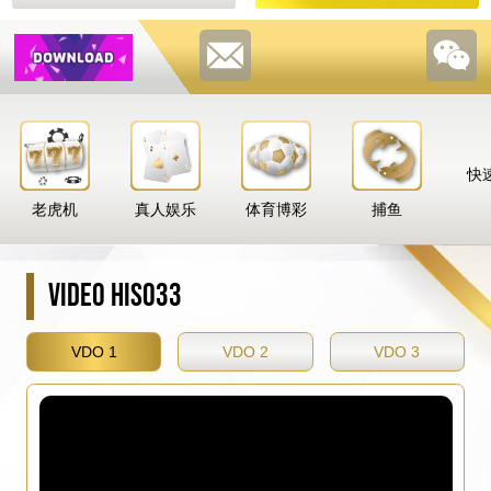
快
老虎机
真人娱乐
体育博彩
捕鱼
VIDEO HISO33
VDO 1
VDO 2
VDO 3