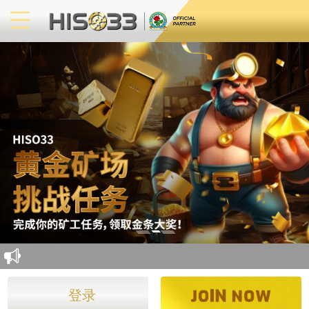
老虎机
真人娱乐
体育博彩
捕鱼
快速游戏
电子竞技
3D游戏
登录
立即加入