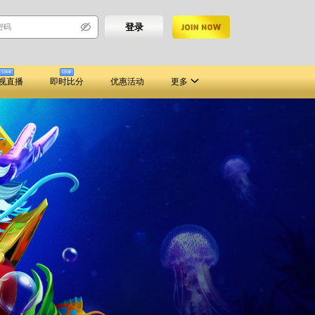
登录
注册
视直播
即时比分
优惠活动
更多