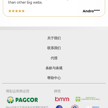
than other big webs.
Andro*****
关于我们
联系我们
代理
条款与条规
帮助中心
博彩运营商证照
牌照
Hiso33专注于提供高品质博彩游戏产