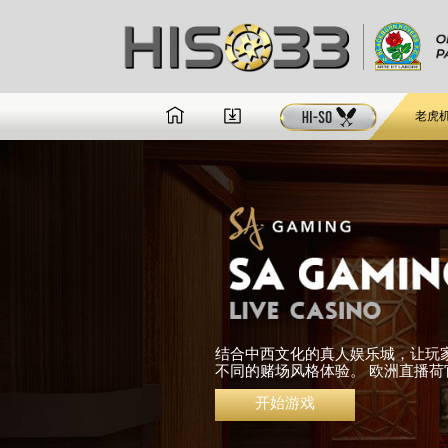
老虎
结合中西文化的真人娱乐城，让玩
不同的赌场风格体验。 欧洲直播荷
开始游戏