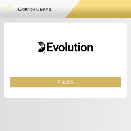
Evolution Gaming
开始游戏
快速游戏
电子竞技
3D游戏
彩票
扑克
老虎机
真人娱乐