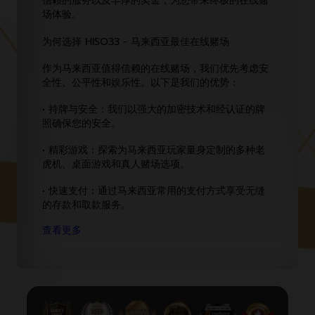
信赖的服务以及丰厚的奖金，为您带来终极的在线赌
场体验。
为何选择 HISO33 - 马来西亚最佳在线赌场
作为马来西亚值得信赖的在线赌场，我们优先考虑安
全性、公平性和娱乐性。以下是我们的优势：
• 持牌与安全：我们以强大的加密技术和经认证的牌
照确保您的安全。
• 精彩游戏：探索为马来西亚玩家量身定制的多种老
虎机、桌面游戏和真人赌场选项。
• 快速支付：通过马来西亚常用的支付方式享受无缝
的存款和取款服务。
查看更多