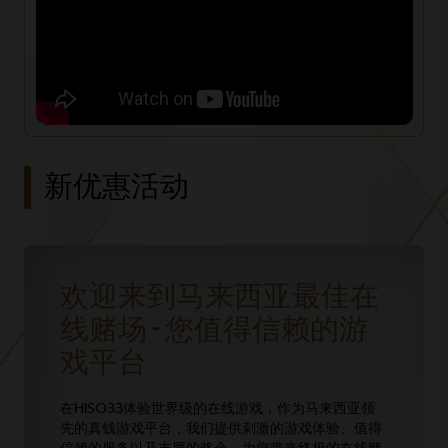
新优惠活动
欢迎来到马来西亚最佳在
线赌场 - 您值得信赖的游
戏平台
在HISO33体验世界级的在线游戏，作为马来西亚领
先的真钱游戏平台，我们提供刺激的游戏体验、值得