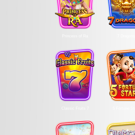
Princess of Ra
7 Dragon
Classic Fruits 7
5 Fortune St