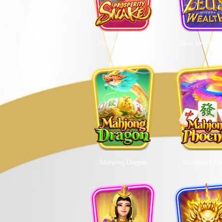
Prosperity Snake
Zeus Mighty W
Mahjong Dragon
Mahjong Pho