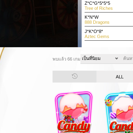
HB
Z*C*G*5*5*5
THB
B*L*C*K*J
00
Tree of Riches
20,167,00
Fafafa
HB
K*N*W
THB
B*A*O*B
00
888 Dragons
19,476,00
Ho Yeah Monkey
HB
J*K*O*8*
THB
V*G*C*9
,00
Aztec Gems
9,356,00
First Love
พบแล้ว 66 เกม
ALL