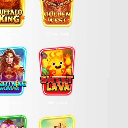
Buffalo King
Golden West
ghtning Woman
Sweet Lava