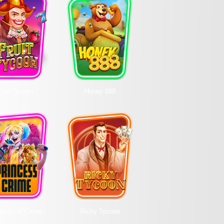
Fruit Tycoon
Honey 888
ncess of Crime
Ricky Tycoon