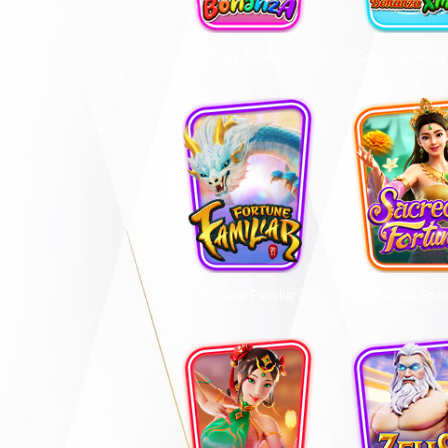
Candy Bonanza
Candy Bonanza
Fortune Familiar
Sacred Fort