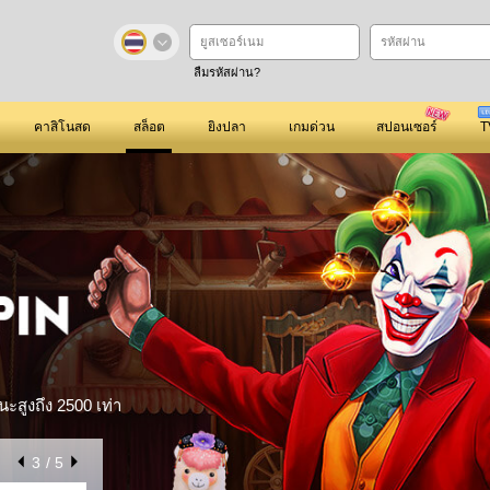
ลืมรหัสผ่าน?
คาสิโนสด
สล็อต
ยิงปลา
เกมด่วน
สปอนเซอร์
T
ะสูงถึง 2500 เท่า
4
/ 5