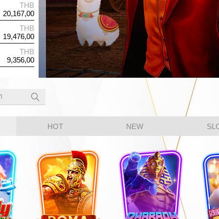
THB
M*I*N*8*
THB
p*b*6*6*6
25,159,00
Funkey Monkey
18,211,00
God of Gambler
THB
P*I*Y*G*5
THB
H*H*6
22,462,00
Highway Kings
15,728,00
FaFaFa
THB
V*Q*Y*I*7
THB
P*K*M
11,967,00
Jungle Giants
10,129,00
Monkey
HOT
NEW
SL