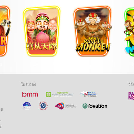
Triple Kung Fu
g
Super Fortune
T
Monkey
ใบรับรอง
วิธ
าย
ล
ะ