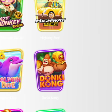
y Monkey Deluxe
Highway Bee
Dolphin Dive
Donki Kong