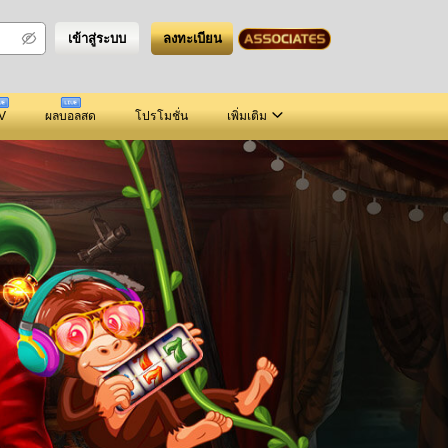
เข้าสู่ระบบ
ลงทะเบียน
V
ผลบอลสด
โปรโมชั่น
เพิ่มเติม