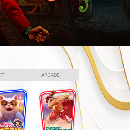
THB
R*N*E*1*A
THB
Z*C*G*
32,042,00
Funkey Monkey
22,325,00
Tree of
THB
I*M*Y*9
THB
K*N*W
12,522,00
Highway Kings
15,247,00
888 Dr
THB
W*L*A*M
THB
J*K*O*
8,342,00
Jungle Giants
5,217,00
Aztec 
OT
ARCADE