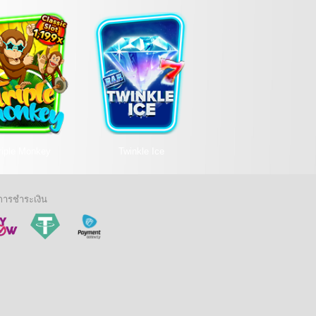
riple Monkey
Twinkle Ice
ีการชำระเงิน