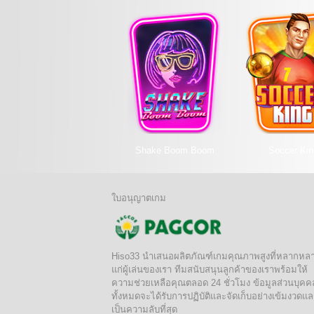
Shake Boom Boom
Soccer Kin
ใบอนุญาตเกม
Hiso33 นำเสนอผลิตภัณฑ์เกมคุณภาพสูงที่หลากหล
แก่ผู้เล่นของเรา ทีมสนับสนุนลูกค้าของเราพร้อมให้
ความช่วยเหลือคุณตลอด 24 ชั่วโมง ข้อมูลส่วนบุคค
ทั้งหมดจะได้รับการปฏิบัติและจัดเก็บอย่างเข้มงวดแล
เป็นความลับที่สุด