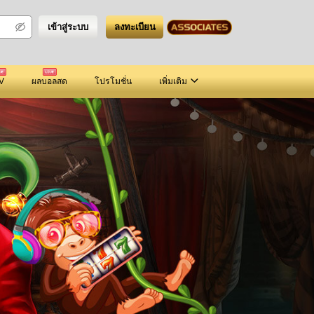
เข้าสู่ระบบ
ลงทะเบียน
V
ผลบอลสด
โปรโมชั่น
เพิ่มเติม