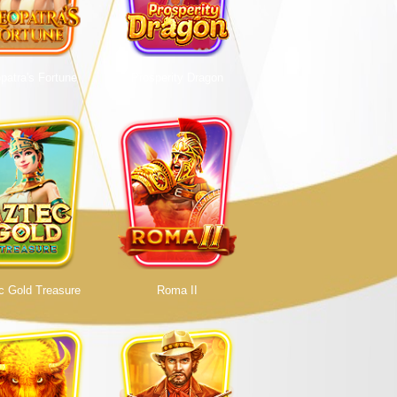
patra's Fortune
Prosperity Dragon
c Gold Treasure
Roma II