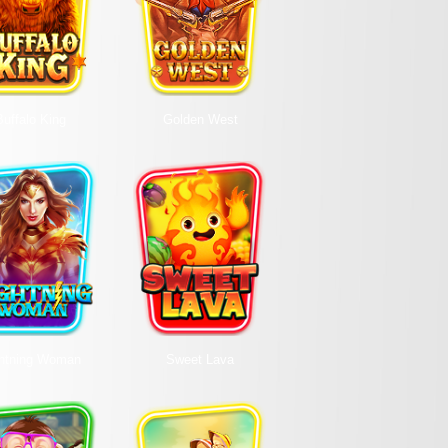
Buffalo King
Golden West
ghtning Woman
Sweet Lava