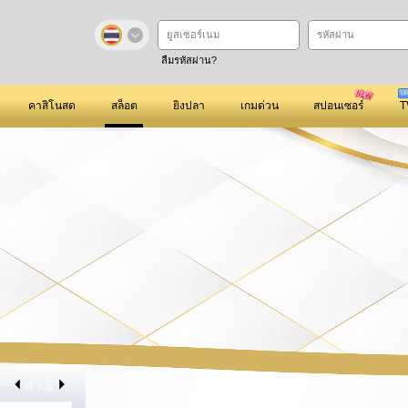
ลืมรหัสผ่าน?
คาสิโนสด
สล็อต
ยิงปลา
เกมด่วน
สปอนเซอร์
T
4
/ 5