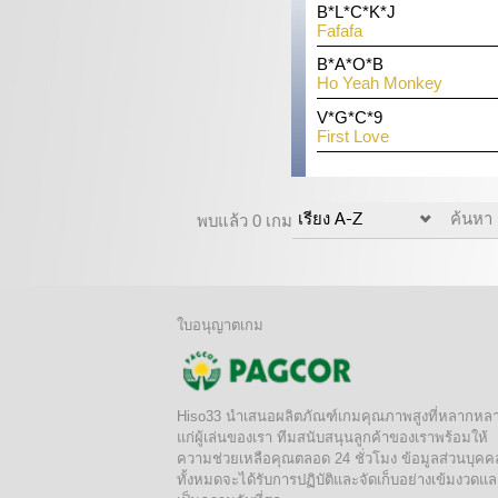
5
THB
B*L*C*K*J
THB
M*I
hes
20,167,00
Fafafa
25,159,00
Fu
THB
B*A*O*B
THB
P*I
s
19,476,00
Ho Yeah Monkey
22,462,00
Hig
THB
V*G*C*9
THB
V*Q
s
9,356,00
First Love
11,967,00
Jun
พบแล้ว 0 เกม
ใบอนุญาตเกม
Hiso33 นำเสนอผลิตภัณฑ์เกมคุณภาพสูงที่หลากหล
แก่ผู้เล่นของเรา ทีมสนับสนุนลูกค้าของเราพร้อมให้
ความช่วยเหลือคุณตลอด 24 ชั่วโมง ข้อมูลส่วนบุคค
ทั้งหมดจะได้รับการปฏิบัติและจัดเก็บอย่างเข้มงวดแล