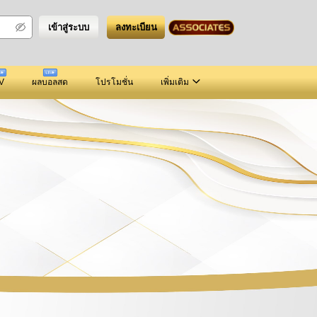
เข้าสู่ระบบ
ลงทะเบียน
V
ผลบอลสด
โปรโมชั่น
เพิ่มเติม