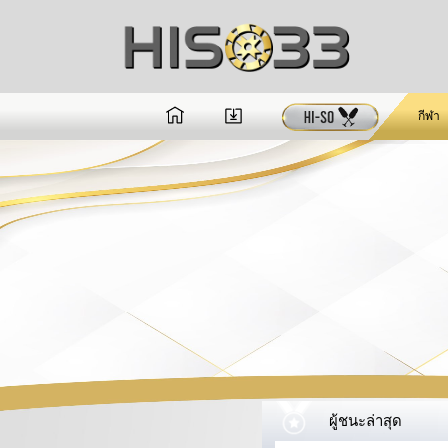
กีฬา
ผู้ชนะล่าสุด