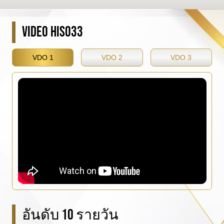
VIDEO HISO33
VDO 1
VDO 2
VDO 3
อันดับ 10 รายวัน