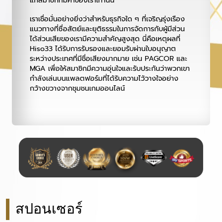
เราเชื่อมั่นอย่างยิ่งว่าสำหรับธุรกิจใด ๆ ที่เจริญรุ่งเรือง
แนวทางที่ซื่อสัตย์และยุติธรรมในการจัดการกับผู้มีส่วน
ได้ส่วนเสียของเรามีความสำคัญสูงสุด นี่คือเหตุผลที่
Hiso33 ได้รับการรับรองและยอมรับผ่านใบอนุญาต
ระหว่างประเทศที่มีชื่อเสียงมากมาย เช่น PAGCOR และ
MGA เพื่อให้สมาชิกมีความอุ่นใจและรับประกันว่าพวกเขา
กำลังเล่นบนแพลตฟอร์มที่ได้รับความไว้วางใจอย่าง
กว้างขวางจากชุมชนเกมออนไลน์
สปอนเซอร์