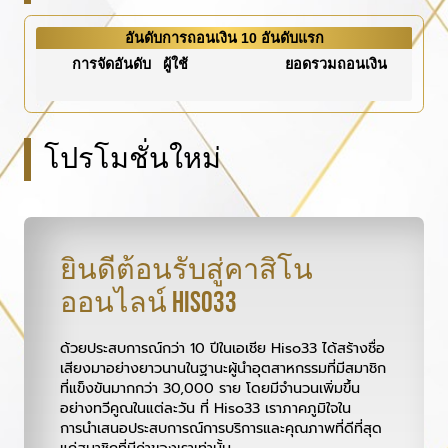
อันดับการถอนเงิน 10 อันดับแรก
การจัดอันดับ
ผู้ใช้
ยอดรวมถอนเงิน
โปรโมชั่นใหม่
ยินดีต้อนรับสู่คาสิโน
ออนไลน์ Hiso33
ด้วยประสบการณ์กว่า 10 ปีในเอเชีย Hiso33 ได้สร้างชื่อ
เสียงมาอย่างยาวนานในฐานะผู้นำอุตสาหกรรมที่มีสมาชิก
ที่แข็งขันมากกว่า 30,000 ราย โดยมีจำนวนเพิ่มขึ้น
อย่างทวีคูณในแต่ละวัน ที่ Hiso33 เราภาคภูมิใจใน
การนำเสนอประสบการณ์การบริการและคุณภาพที่ดีที่สุด
แก่สมาชิกที่มีค่าของเราเท่านั้น