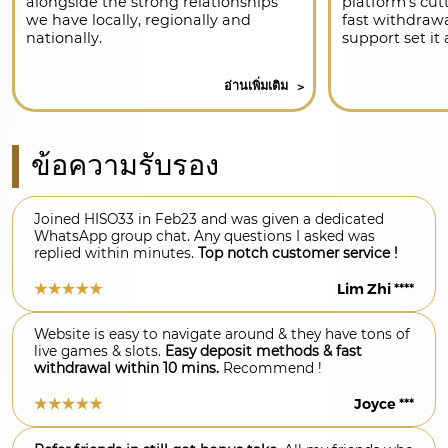
alongside the strong relationships
platform’s cut
we have locally, regionally and
fast withdraw
nationally.
support set it
อ่านเพิ่มเติม
ข้อความรับรอง
Joined HISO33 in Feb23 and was given a dedicated
WhatsApp group chat. Any questions I asked was
replied within minutes.
Top notch customer service !
Lim Zhi ****
Website is easy to navigate around & they have tons of
live games & slots.
Easy deposit methods & fast
withdrawal within 10 mins.
Recommend !
Joyce ***