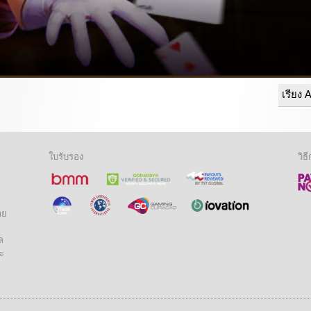
ใบรับรอง
วิธ
าย
ล
ะ