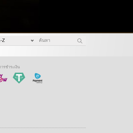
ีการชำระเงิน