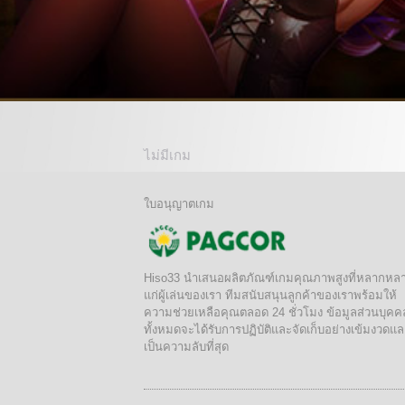
ไม่มีเกม
ใบอนุญาตเกม
Hiso33 นำเสนอผลิตภัณฑ์เกมคุณภาพสูงที่หลากหล
แก่ผู้เล่นของเรา ทีมสนับสนุนลูกค้าของเราพร้อมให้
ความช่วยเหลือคุณตลอด 24 ชั่วโมง ข้อมูลส่วนบุคค
ทั้งหมดจะได้รับการปฏิบัติและจัดเก็บอย่างเข้มงวดแล
เป็นความลับที่สุด