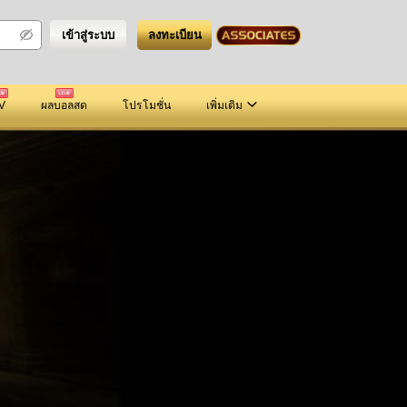
เข้าสู่ระบบ
ลงทะเบียน
V
ผลบอลสด
โปรโมชั่น
เพิ่มเติม