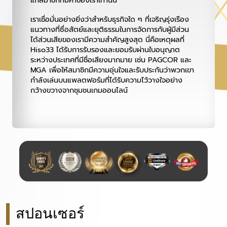
เราเชื่อมั่นอย่างยิ่งว่าสำหรับธุรกิจใด ๆ ที่เจริญรุ่งเรือง
แนวทางที่ซื่อสัตย์และยุติธรรมในการจัดการกับผู้มีส่วน
ได้ส่วนเสียของเรามีความสำคัญสูงสุด นี่คือเหตุผลที่
Hiso33 ได้รับการรับรองและยอมรับผ่านใบอนุญาต
ระหว่างประเทศที่มีชื่อเสียงมากมาย เช่น PAGCOR และ
MGA เพื่อให้สมาชิกมีความอุ่นใจและรับประกันว่าพวกเขา
กำลังเล่นบนแพลตฟอร์มที่ได้รับความไว้วางใจอย่าง
กว้างขวางจากชุมชนเกมออนไลน์
สปอนเซอร์