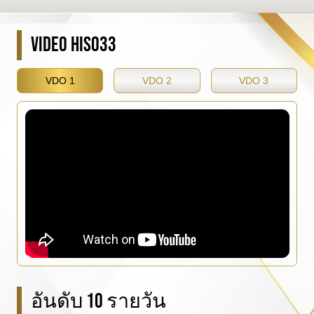
VIDEO HISO33
VDO 1
VDO 2
VDO 3
อันดับ 10 รายวัน