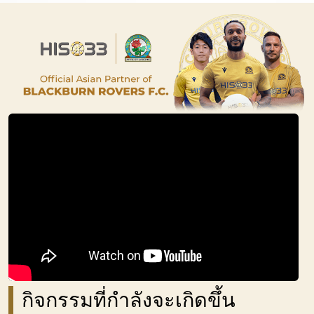
กิจกรรมที่กำลังจะเกิดขึ้น