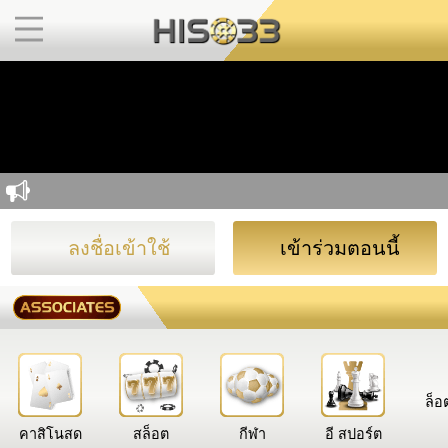
ลงชื่อเข้าใช้
เข้าร่วมตอนนี้
ล็อ
คาสิโนสด
สล็อต
กีฬา
อี สปอร์ต