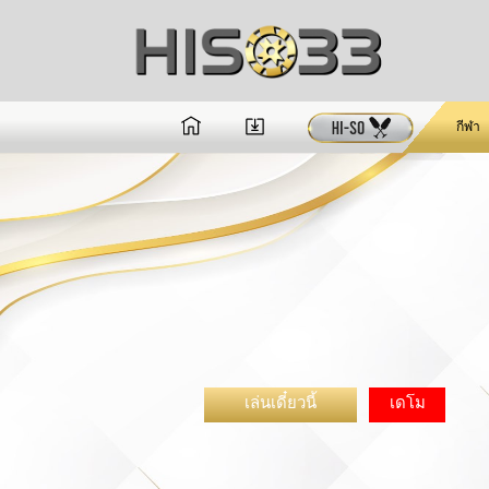
กีฬา
เล่นเดี๋ยวนี้
เดโม