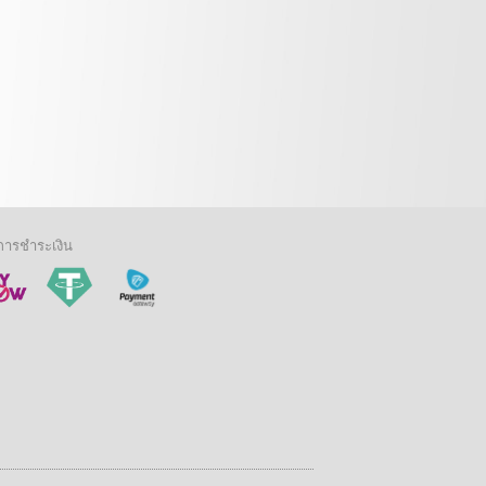
ีการชำระเงิน