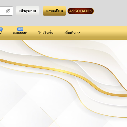
เข้าสู่ระบบ
ลงทะเบียน
V
ผลบอลสด
โปรโมชั่น
เพิ่มเติม