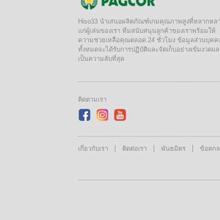
Hiso33 นำเสนอผลิตภัณฑ์เกมคุณภาพสูงที่หลากหล
แก่ผู้เล่นของเรา ทีมสนับสนุนลูกค้าของเราพร้อมให้
ความช่วยเหลือคุณตลอด 24 ชั่วโมง ข้อมูลส่วนบุคค
ทั้งหมดจะได้รับการปฏิบัติและจัดเก็บอย่างเข้มงวดแล
เป็นความลับที่สุด
ติดตามเรา
เกี่ยวกับเรา
ติดต่อเรา
พันธมิตร
ข้อตกล