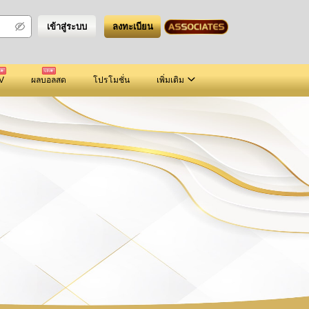
เข้าสู่ระบบ
ลงทะเบียน
V
ผลบอลสด
โปรโมชั่น
เพิ่มเติม