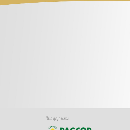
ใบอนุญาตเกม