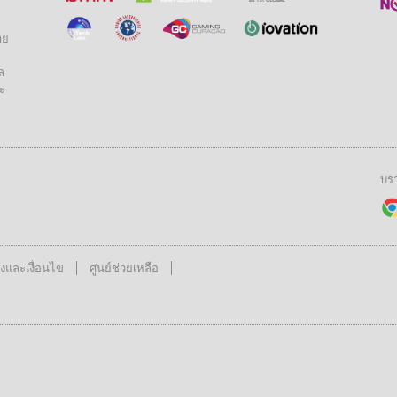
าย
ล
ะ
บร
งและเงื่อนไข
ศูนย์ช่วยเหลือ