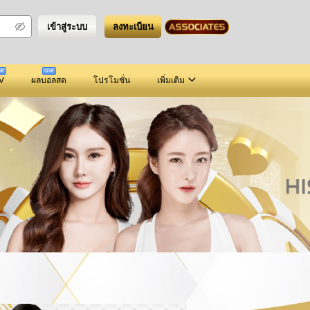
เข้าสู่ระบบ
ลงทะเบียน
V
ผลบอลสด
โปรโมชั่น
เพิ่มเติม