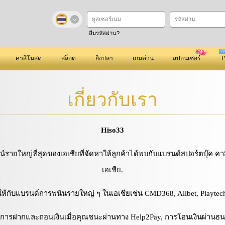
ลืมรหัสผ่าน?
คาสิโนสด
สล็อต
ยิงปลา
เกมด่วน
สปอนเซอร์
T
เกี่ยวกับเรา
Hiso33
์รายใหญ่ที่สุดของเอเชียที่จัดหาให้ลูกค้าได้พบกับแบรนด์สปอร์ตบุ๊ค ค
เอเชีย.
ให้กับแบรนด์การพนันรายใหญ่ ๆ ในเอเชียเช่น CMD368, Allbet, Playte
้าในการฝากและถอนเงินเมื่อคุณชนะผ่านทาง Help2Pay, การโอนเงินผ่านธ