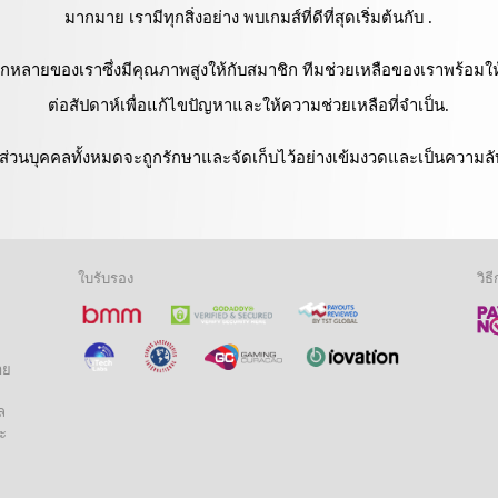
มากมาย เรามีทุกสิ่งอย่าง พบเกมส์ที่ดีที่สุดเริ่มต้นกับ .
หลายของเราซึ่งมีคุณภาพสูงให้กับสมาชิก ทีมช่วยเหลือของเราพร้อมให้
ต่อสัปดาห์เพื่อแก้ไขปัญหาและให้ความช่วยเหลือที่จำเป็น.
ลส่วนบุคคลทั้งหมดจะถูกรักษาและจัดเก็บไว้อย่างเข้มงวดและเป็นความลับท
ใบรับรอง
วิธ
าย
ล
ะ