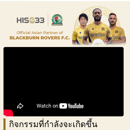
กิจกรรมที่กำลังจะเกิดขึ้น