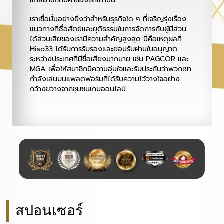
เราเชื่อมั่นอย่างยิ่งว่าสำหรับธุรกิจใด ๆ ที่เจริญรุ่งเรือง
แนวทางที่ซื่อสัตย์และยุติธรรมในการจัดการกับผู้มีส่วน
ได้ส่วนเสียของเรามีความสำคัญสูงสุด นี่คือเหตุผลที่
Hiso33 ได้รับการรับรองและยอมรับผ่านใบอนุญาต
ระหว่างประเทศที่มีชื่อเสียงมากมาย เช่น PAGCOR และ
MGA เพื่อให้สมาชิกมีความอุ่นใจและรับประกันว่าพวกเขา
กำลังเล่นบนแพลตฟอร์มที่ได้รับความไว้วางใจอย่าง
กว้างขวางจากชุมชนเกมออนไลน์
สปอนเซอร์