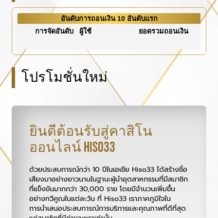
อันดับการถอนเงิน 10 อันดับแรก
การจัดอันดับ
ผู้ใช้
ยอดรวมถอนเงิน
โปรโมชั่นใหม่
ยินดีต้อนรับสู่คาสิโน
ออนไลน์ Hiso33
ด้วยประสบการณ์กว่า 10 ปีในเอเชีย Hiso33 ได้สร้างชื่อ
เสียงมาอย่างยาวนานในฐานะผู้นำอุตสาหกรรมที่มีสมาชิก
ที่แข็งขันมากกว่า 30,000 ราย โดยมีจำนวนเพิ่มขึ้น
อย่างทวีคูณในแต่ละวัน ที่ Hiso33 เราภาคภูมิใจใน
การนำเสนอประสบการณ์การบริการและคุณภาพที่ดีที่สุด
แก่สมาชิกที่มีค่าของเราเท่านั้น