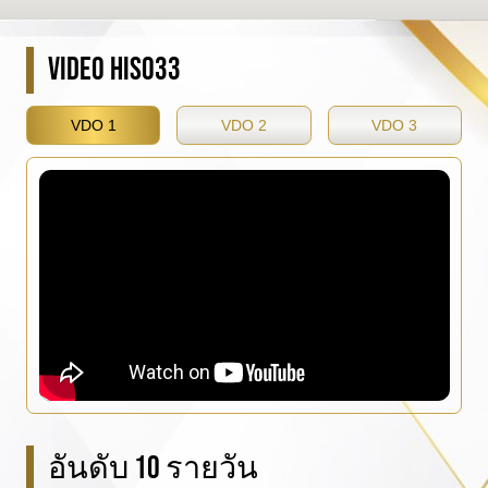
VIDEO HISO33
VDO 1
VDO 2
VDO 3
อันดับ 10 รายวัน