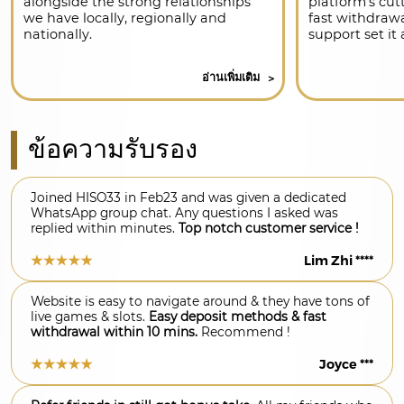
alongside the strong relationships
platform’s cut
we have locally, regionally and
fast withdraw
nationally.
support set it
อ่านเพิ่มเติม
ข้อความรับรอง
Joined HISO33 in Feb23 and was given a dedicated
WhatsApp group chat. Any questions I asked was
replied within minutes.
Top notch customer service !
Lim Zhi ****
Website is easy to navigate around & they have tons of
live games & slots.
Easy deposit methods & fast
withdrawal within 10 mins.
Recommend !
Joyce ***