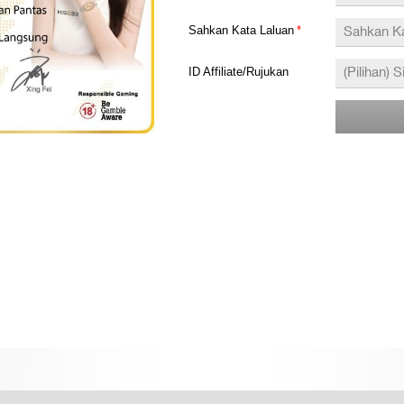
Sahkan Kata Laluan
ID Affiliate/Rujukan