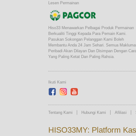
Lesen Permainan
Hiso33 Menawarkan Pelbagai Produk Permainan
Berkualiti Tinggi Kepada Para Pemain Kami.
Pasukan Sokongan Pelanggan Kami Boleh
Membantu Anda 24 Jam Sehari. Semua Makluma
Peribadi Akan Dilayan Dan Disimpan Dengan Car
Yang Paling Ketat Dan Paling Rahsia.
Ikuti Kami
Tentang Kami
Hubungi Kami
Afiliasi
HISO33MY: Platform Kasi