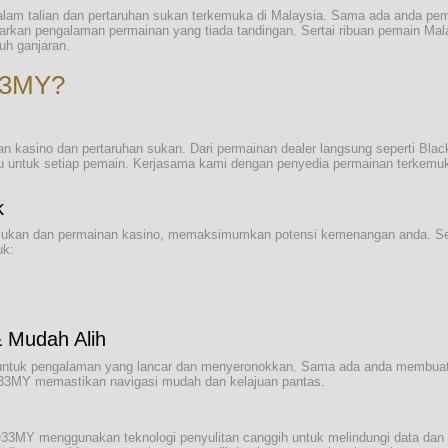
dalam talian dan pertaruhan sukan terkemuka di Malaysia. Sama ada anda pem
arkan pengalaman permainan yang tiada tandingan. Sertai ribuan pemain M
uh ganjaran.
33MY?
 kasino dan pertaruhan sukan. Dari permainan dealer langsung seperti Blackj
 untuk setiap pemain. Kerjasama kami dengan penyedia permainan terkemuka 
k
ukan dan permainan kasino, memaksimumkan potensi kemenangan anda. Selai
uk:
 Mudah Alih
 untuk pengalaman yang lancar dan menyeronokkan. Sama ada anda membuat
33MY memastikan navigasi mudah dan kelajuan pantas.
MY menggunakan teknologi penyulitan canggih untuk melindungi data dan t