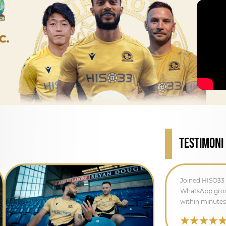
TESTIMONI
Joined HISO33 
WhatsApp group
within minutes