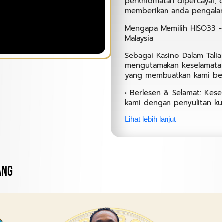
perkhidmatan dipercayai,
memberikan anda pengalama
Mengapa Memilih HISO33 - 
Malaysia
Sebagai Kasino Dalam Talia
mengutamakan keselamatan
yang membuatkan kami be
• Berlesen & Selamat: Kes
kami dengan penyulitan ku
Lihat lebih lanjut
ANG