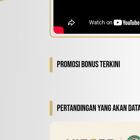
PROMOSI BONUS TERKINI
PERTANDINGAN YANG AKAN DAT