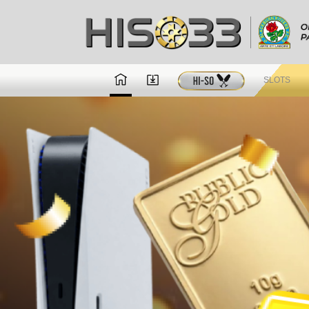
SLOTS