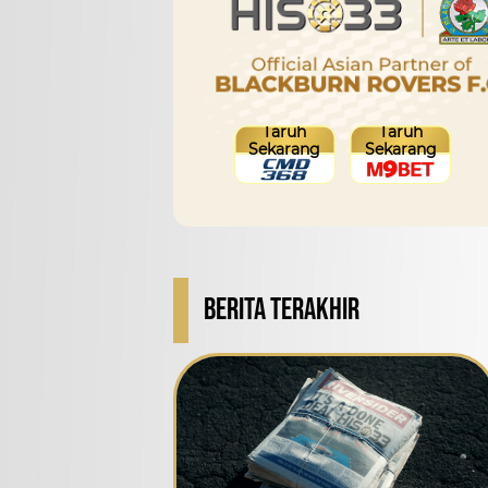
Taruh
Taruh
Sekarang
Sekarang
BERITA TERAKHIR