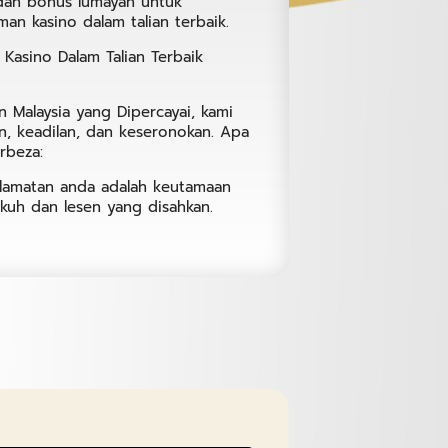
 dan bonus lumayan untuk
n kasino dalam talian terbaik.
Kasino Dalam Talian Terbaik
n Malaysia yang Dipercayai, kami
, keadilan, dan keseronokan. Apa
rbeza:
elamatan anda adalah keutamaan
kuh dan lesen yang disahkan.