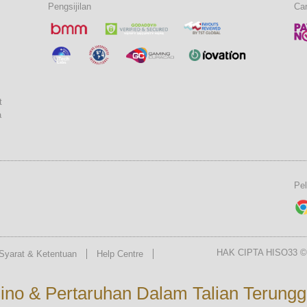
Pengsijilan
Ca
t
a
Pe
HAK CIPTA HISO33 ©
Syarat & Ketentuan
Help Centre
no & Pertaruhan Dalam Talian Terunggu