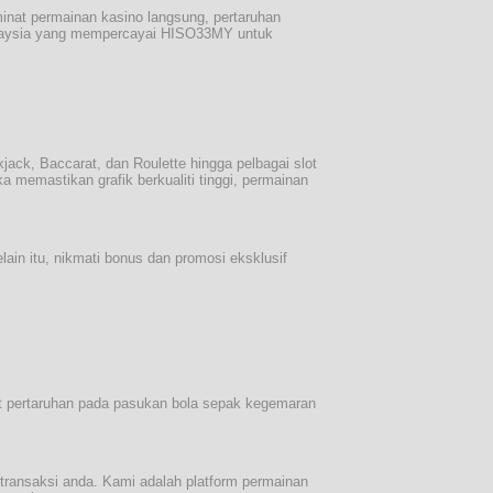
inat permainan kasino langsung, pertaruhan
alaysia yang mempercayai HISO33MY untuk
ack, Baccarat, dan Roulette hingga pelbagai slot
memastikan grafik berkualiti tinggi, permainan
n itu, nikmati bonus dan promosi eksklusif
 pertaruhan pada pasukan bola sepak kegemaran
ransaksi anda. Kami adalah platform permainan