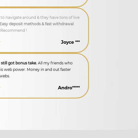
 to navigate around & they have tons of live
Easy deposit methods & fast withdrawal
Recommend !
Joyce ***
 still got bonus take.
All my friends who
this web power. Money in and out faster
 webs.
Andro*****