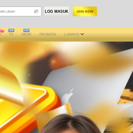
LOG MASUK
SERTAI
A
TV
SKOR
PROMOSI
LAINNYA