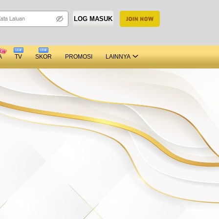
LOG MASUK
SERTAI
A
TV
SKOR
PROMOSI
LAINNYA