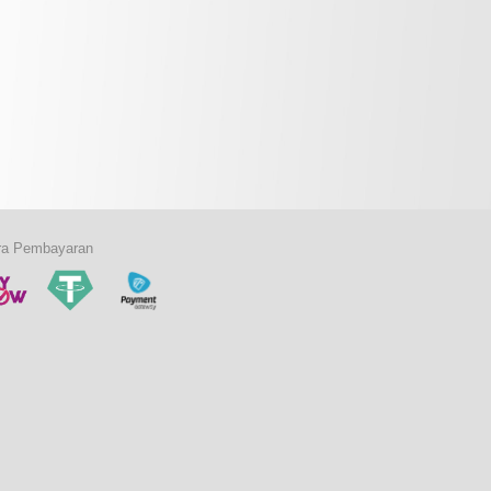
ra Pembayaran