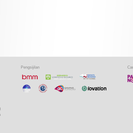
Pengsijilan
Ca
t
a