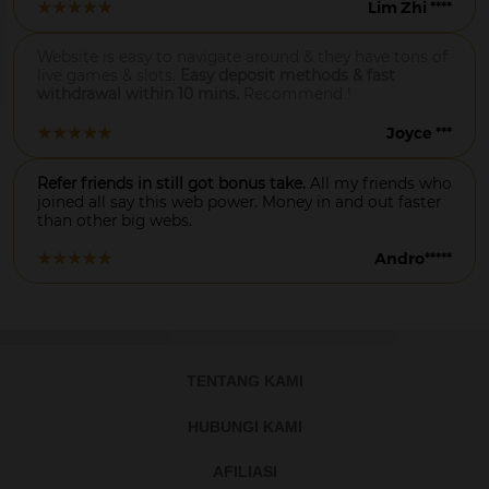
Lim Zhi ****
Website is easy to navigate around & they have tons of
live games & slots.
Easy deposit methods & fast
withdrawal within 10 mins.
Recommend !
Joyce ***
Refer friends in still got bonus take.
All my friends who
joined all say this web power. Money in and out faster
than other big webs.
Andro*****
TENTANG KAMI
HUBUNGI KAMI
AFILIASI