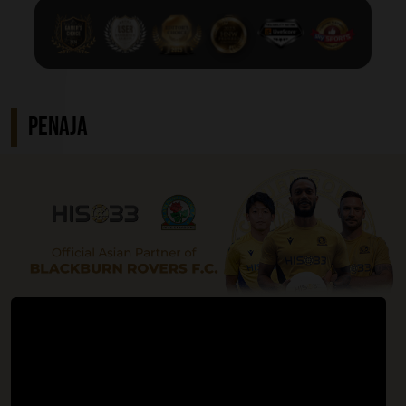
PENAJA