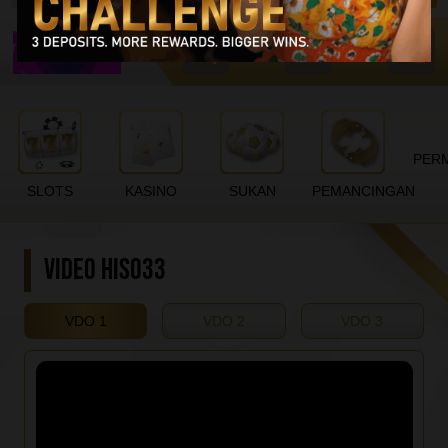
PERM
SLOTS
KASINO
SUKAN
PEMANCINGAN
VIDEO HISO33
VDO 1
VDO 2
VDO 3