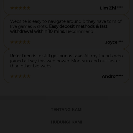
Lim Zhi ****
Website is easy to navigate around & they have tons of
live games & slots.
Easy deposit methods & fast
withdrawal within 10 mins.
Recommend !
Joyce ***
Refer friends in still got bonus take.
All my friends who
joined all say this web power. Money in and out faster
than other big webs.
Andro*****
TENTANG KAMI
HUBUNGI KAMI